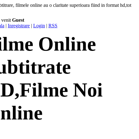
titrare, filmele online au o claritate superioara fiind in format hd,tot
 venit
Guest
ala
|
Inregistrare
|
Login
|
RSS
ilme Online
ubtitrate
D,Filme Noi
nline