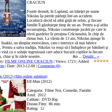
CRACIUN
Foarte demult, în Lapland, un băieţel pe nume
Nikolas îşi pierde părinţii într-un accident.
Localnicii decid să aibă grijă de orfan, şi fiecare
familie îl găzduieşte timp de un an. Pentru a-şi arăta
recunoştinţa, Nikolas construieşte jucării pe care le
oferă gazdelor în preajma Crăciunului, în chip de
rămas bun. La vârsta de 13 ani, Nikolas ajunge în
i Iisakki, un tâmplar morocănos, care-i interzice să mai fabrice
. Pentru a salva tradiţia, Nikolas va reuşi să-l înduplece pe bătrânel şi
ă vină cu o soluţie ingenioasă care aduce bucurii copiilor la fiecare
iun, chiar şi în zilele noastre. &n
...
Detalii... »
ry:
FILME ONLINE CRACIUN
| Views: 1723 | Added
min
| Date:
2013-12-08
|
Comments (0)
 (2012) (film online subtitrat)
Elf-Man (2012)
Categoria: Filme Noi, Comedie, Familie
Anul: 2012
Calitate: DVD-Rip
Durata Film: 86 min.
Rating: 12