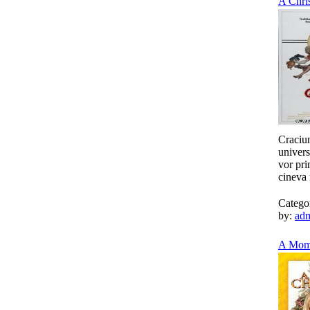
A Chris
Craciun
univers
vor pri
cineva 
Catego
by:
ad
A Mom f