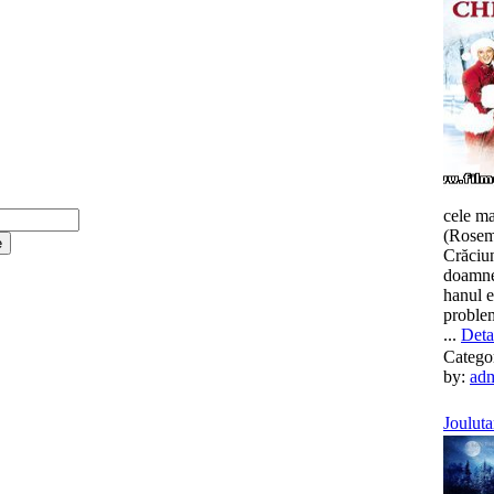
cele ma
(Rosema
Crăciun
doamne
hanul e
proble
...
Detal
Catego
by:
ad
Jouluta