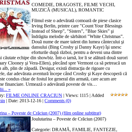
COMEDIE, DRAGOSTE, FILME VECHI,
MUZICĂ (MUSICAL), ROMANTIC
Filmul este o adevărată comoară de piese clasice
Irving Berlin, printre care "Count Your Blessings
Instead of Sheep”, "Sisters”, "Blue Skies” şi
îndrăgita melodie de sărbători "White Christmas”.
Două nume de mare talent din lumea cântecului şi
dansului (Bing Crosby şi Danny Kaye) îşi unesc
eforturile după război, pentru a deveni una dintre
i căutate echipe din showbiz. Într-o iarnă, lor li se alătură două surori
ry Clooney şi Vera-Ellen), plecând spre Vermont ca să petreacă un
 alb, plin de zăpadă. Desigur, există distracţia de rigoare cu
le, dar adevărata aventură începe când Crosby şi Kaye descoperă că
ste condus chiar de fostul lor general din armată, care acum are
me financiare. Urmează o adevărată poveste de vis…
ii... »
ry:
FILME ONLINE CRACIUN
| Views: 1115 | Added
min
| Date:
2013-12-16
|
Comments (0)
rina – Poveste de Crăciun (2007) (film online subtitrat)
Joulutarina – Poveste de Crăciun (2007)
Categorie: DRAMĂ, FAMILIE, FANTEZIE,