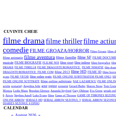
CUVINTE CHEIE
filme drama
filme thriller
filme actiu
comedie
FILME GROAZA/HORROR
Filme Groaza
filme d
filme aventura
filme SF
filme familie
filme animatie
FILME DOCUM
muzicale
FILME BIOGRAFIE
filme sport
filme indiene
FLILME NOI
filme biografice
fil
DRAMA
FILME THRILLR
FILME DRAGOSTE/ROMANTICE.
FILME NIMATIE
film dra
filme HD
filme 2013
FILME 3D
DRAGOSTE/ROMANTICE. FILME COM
filme horr
filme online gratis
gratis
FILME VECHI
FILME ONLINE SUBTITRATEM FILME ONLI
SI
filme online subtitrate
FILME ONLINE SUTITRATE
NAE LAZARESCU
FILME ONLIN
actor
regizor
actrita
scenarist)
Angelina Jolie
scenarist
Gerard Butler
Sharon Stone
Tom Cruis
Momoa
Leslie Mann
Brendan Gleeson
Amanda Seyfried
Gary Oldman
Eva Green
seriale onl
6
Arrow
Stephen Amell
Luke Evans
filme
Game of Thrones
GAME OF THRONES SEZONU
ONLINE ARROW
SERIALE HD
SERIAL ARROW SEZONUL 3
SERIAL ARROW SEZONUL
DIARIES SEZONUL 6 EPISO
CALENDAR
«
August 2026
»