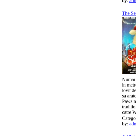
by:
ad
The Sea
Numai 
in metr
lovit d
sa arat
Paws nu
traditi
catre W
Catego
by:
ad