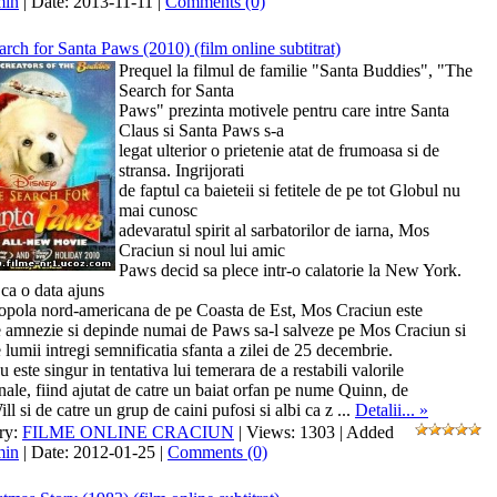
min
| Date:
2013-11-11
|
Comments (0)
rch for Santa Paws (2010) (film online subtitrat)
Prequel la filmul de familie "Santa Buddies", "The
Search for Santa
Paws" prezinta motivele pentru care intre Santa
Claus si Santa Paws s-a
legat ulterior o prietenie atat de frumoasa si de
stransa. Ingrijorati
de faptul ca baieteii si fetitele de pe tot Globul nu
mai cunosc
adevaratul spirit al sarbatorilor de iarna, Mos
Craciun si noul lui amic
Paws decid sa plece intr-o calatorie la New York.
ca o data ajuns
opola nord-americana de pe Coasta de Est, Mos Craciun este
e amnezie si depinde numai de Paws sa-l salveze pe Mos Craciun si
e lumii intregi semnificatia sfanta a zilei de 25 decembrie.
 este singur in tentativa lui temerara de a restabili valorile
onale, fiind ajutat de catre un baiat orfan pe nume Quinn, de
ill si de catre un grup de caini pufosi si albi ca z
...
Detalii... »
ry:
FILME ONLINE CRACIUN
| Views: 1303 | Added
min
| Date:
2012-01-25
|
Comments (0)