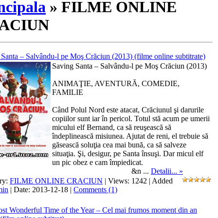
ncipala
»
FILME ONLINE
ACIUN
Santa – Salvându-l pe Moş Crăciun (2013) (filme online subtitrate)
Saving Santa – Salvându-l pe Moş Crăciun (2013)
ANIMAŢIE, AVENTURĂ, COMEDIE,
FAMILIE
Când Polul Nord este atacat, Crăciunul şi darurile
copiilor sunt iar în pericol. Totul stă acum pe umerii
micului elf Bernand, ca să reuşească să
îndeplinească misiunea. Ajutat de reni, el trebuie să
găsească soluţia cea mai bună, ca să salveze
situaţia. Şi, desigur, pe Santa însuşi. Dar micul elf
un pic obez e cam împiedicat.
&n
...
Detalii... »
ry:
FILME ONLINE CRACIUN
| Views: 1242 | Added
min
| Date:
2013-12-18
|
Comments (1)
st Wonderful Time of the Year – Cel mai frumos moment din an