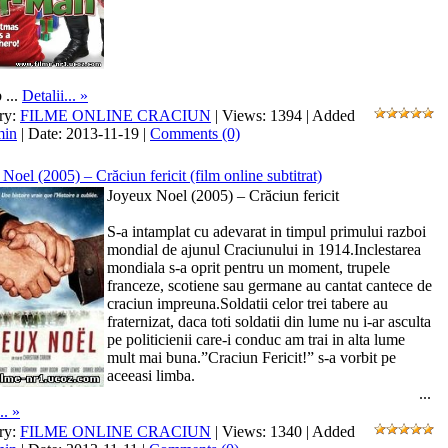
b
...
Detalii... »
ry:
FILME ONLINE CRACIUN
| Views: 1394 | Added
min
| Date:
2013-11-19
|
Comments (0)
Noel (2005) – Crăciun fericit (film online subtitrat)
Joyeux Noel (2005) – Crăciun fericit
S-a intamplat cu adevarat in timpul primului razboi
mondial de ajunul Craciunului in 1914.Inclestarea
mondiala s-a oprit pentru un moment, trupele
franceze, scotiene sau germane au cantat cantece de
craciun impreuna.Soldatii celor trei tabere au
fraternizat, daca toti soldatii din lume nu i-ar asculta
pe politicienii care-i conduc am trai in alta lume
mult mai buna.”Craciun Fericit!” s-a vorbit pe
aceeasi limba.
...
.. »
ry:
FILME ONLINE CRACIUN
| Views: 1340 | Added