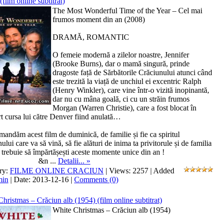
(film online subtitrat)
The Most Wonderful Time of the Year – Cel mai
frumos moment din an (2008)
DRAMĂ, ROMANTIC
O femeie modernă a zilelor noastre, Jennifer
(Brooke Burns), dar o mamă singură, prinde
dragoste față de Sărbătorile Crăciunului atunci când
este trezită la viață de unchiul ei excentric Ralph
(Henry Winkler), care vine într-o vizită inopinantă,
dar nu cu mâna goală, ci cu un străin frumos
Morgan (Warren Christie), care a fost blocat în
t cursa lui către Denver fiind anulată…
omandăm acest film de duminică, de familie și fie ca spiritul
ului care va să vină, să fie alături de inima ta privitorule și de familia
 trebuie să împărtășești aceste momente unice din an !
&n
...
Detalii... »
ry:
FILME ONLINE CRACIUN
| Views: 2257 | Added
min
| Date:
2013-12-16
|
Comments (0)
hristmas – Crăciun alb (1954) (film online subtitrat)
White Christmas – Crăciun alb (1954)