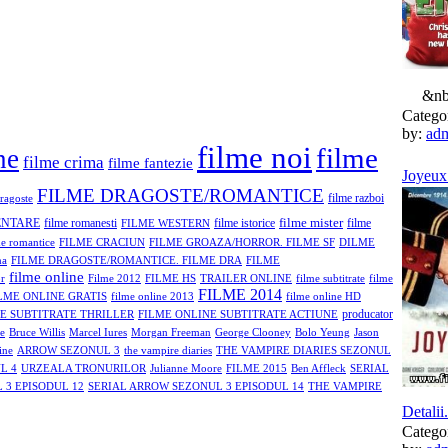
&n
Catego
by:
ad
filme noi
filme
ne
filme crima
filme fantezie
Joyeux 
FILME DRAGOSTE/ROMANTICE
filme razboi
ragoste
filme mister
ENTARE
filme romanesti
filme istorice
filme
FILME WESTERN
me romantice
FILME CRACIUN
FILME GROAZA/HORROR. FILME SF
DILME
ma
FILME DRAGOSTE/ROMANTICE. FILME DRA
FILME
filme online
or
Filme 2012
FILME HS
TRAILER ONLINE
filme subtitrate
filme
FILME 2014
LME ONLINE GRATIS
filme online 2013
filme online HD
producator
E SUBTITRATE THRILLER
FILME ONLINE SUBTITRATE ACTIUNE
e
Bruce Willis
Marcel Iures
Morgan Freeman
George Clooney
Bolo Yeung
Jason
ine
ARROW SEZONUL 3
the vampire diaries
THE VAMPIRE DIARIES SEZONUL
L 4
URZEALA TRONURILOR
Julianne Moore
FILME 2015
Ben Affleck
SERIAL
 3 EPISODUL 12
SERIAL ARROW SEZONUL 3 EPISODUL 14
THE VAMPIRE
Detalii.
Catego