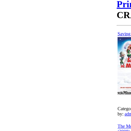
Pri
CR
Saving 
Catego
by:
ad
The Mo