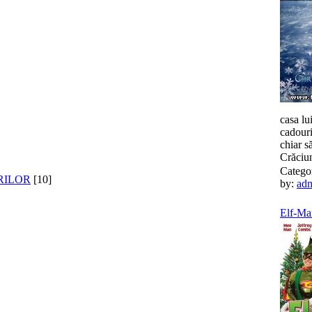
casa lu
cadouri
chiar s
Crăc
Catego
RILOR
[10]
by:
ad
Elf-Man