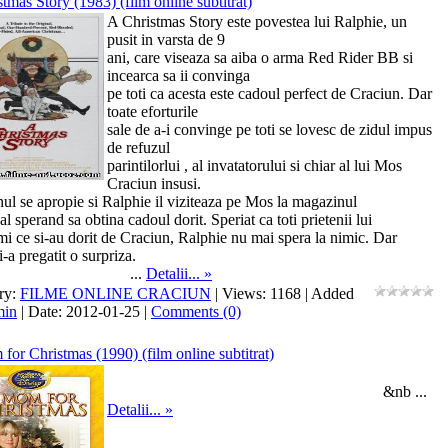
tmas Story (1983) (film online subtitrat)
A Christmas Story este povestea lui Ralphie, un
pusit in varsta de 9
ani, care viseaza sa aiba o arma Red Rider BB si
incearca sa ii convinga
pe toti ca acesta este cadoul perfect de Craciun. Dar
toate eforturile
sale de a-i convinge pe toti se lovesc de zidul impus
de refuzul
parintilorlui , al invatatorului si chiar al lui Mos
Craciun insusi.
ul se apropie si Ralphie il viziteaza pe Mos la magazinul
al sperand sa obtina cadoul dorit. Speriat ca toti prietenii lui
mi ce si-au dorit de Craciun, Ralphie nu mai spera la nimic. Dar
i-a pregatit o surpriza.
...
Detalii... »
ry:
FILME ONLINE CRACIUN
| Views: 1168 | Added
min
| Date:
2012-01-25
|
Comments (0)
or Christmas (1990) (film online subtitrat)
&nb
...
Detalii... »