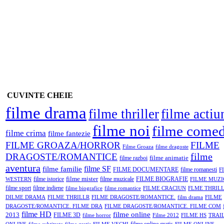
CUVINTE CHEIE
filme drama
filme thriller
filme actiu
filme noi
filme comed
filme crima
filme fantezie
FILME GROAZA/HORROR
FILME
Filme Groaza
filme dragoste
filme
DRAGOSTE/ROMANTICE
filme animatie
filme razboi
aventura
filme SF
filme familie
FILME DOCUMENTARE
filme romanesti
F
filme mister
filme istorice
filme muzicale
FILME BIOGRAFIE
WESTERN
FILME MUZI
filme sport
filme indiene
filme biografice
filme romantice
FILME CRACIUN
FLME THRIL
DILME DRAMA
FILME THRILLR
FILME DRAGOSTE/ROMANTICE.
film drama
FILME
DRAGOSTE/ROMANTICE. FILME DRA
FILME DRAGOSTE/ROMANTICE. FILME COM
filme HD
filme online
2013
FILME 3D
filme horror
Filme 2012
FILME HS
TRAI