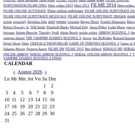
filme online gratis
ONLINE
filme subtitrate
filme gratis
FILME VECHI
FILME ONLINE
FILME 2014
SUBTITRATEM FILME ONLI
filme online 2013
filme 2011
filme onlin
filme online subtitrate
FILME ONLINE SUTITRATE
FILME ONLINE SUBTITRATE FA
produ
FILME ONLINE SUBTITRATE MUZICALE
FILME ONLINE SUBTITRATE DRAMA
actor
regizor
actrita
scenarist)
Angelina Jolie
scenarist
Rutger Hauer
Scarlett Johansson
Marce
Robert Downey Jr.
Will Smith
Elizabeth Banks
Michael Ealy
Amza Pellea
Leslie Mann
pierce
brosnan
Juliette Binoche
Timothy Spall
Adam Beach
seriale online
ARROW SEZONUL 3
the
vampire diaries
THE VAMPIRE DIARIES SEZONUL 6
Arrow
Ian McKellen
Richard Armita
Elijah Wood
filme
URZEALA TRONURILOR
GAME OF THRONES SEZONUL 4
Game of 
Julianne Moore
Quinton Aaron
FILME DH
FILME 2015
Ben Affleck
SERIALE HD
SERIA
ONLINE ARROW
SERIAL ARROW SEZONUL 3
SERIAL ONLINE ARROW SEZONUL 3
T
VAMPIRE DIARIES SEZONUL 6 EPISO
CALENDAR
«
August 2026
»
Ln
Mr
Mrc
Joi
Vn
Sa
Dm
1
2
3
4
5
6
7
8
9
10
11
12
13
14
15
16
17
18
19
20
21
22
23
24
25
26
27
28
29
30
31