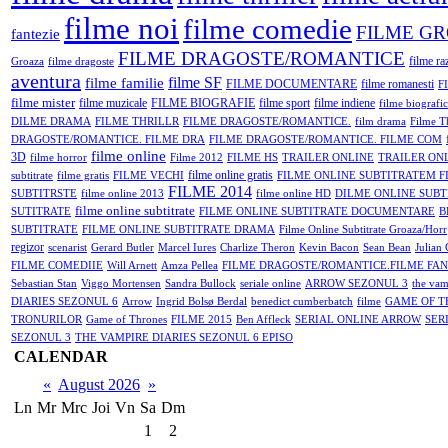
filme noi
filme comedie
FILME G
fantezie
FILME DRAGOSTE/ROMANTICE
filme ra
Groaza
filme dragoste
aventura
filme SF
filme familie
FILME DOCUMENTARE
filme romanesti
F
filme mister
filme muzicale
FILME BIOGRAFIE
filme sport
filme indiene
filme biografi
DILME DRAMA
FILME THRILLR
FILME DRAGOSTE/ROMANTICE.
film drama
Filme Th
DRAGOSTE/ROMANTICE. FILME DRA
FILME DRAGOSTE/ROMANTICE. FILME COM
filme online
3D
filme horror
Filme 2012
FILME HS
TRAILER ONLINE
TRAILER ON
filme online gratis
subtitrate
filme gratis
FILME VECHI
FILME ONLINE SUBTITRATEM F
FILME 2014
SUBTITRSTE
filme online 2013
filme online HD
DILME ONLINE SUBT
filme online subtitrate
SUTITRATE
FILME ONLINE SUBTITRATE DOCUMENTARE
B
SUBTITRATE
FILME ONLINE SUBTITRATE DRAMA
Filme Online Subtitrate Groaza/Horr
regizor
scenarist
Gerard Butler
Marcel Iures
Charlize Theron
Kevin Bacon
Sean Bean
Julian
FILME COMEDIIE
Will Arnett
Amza Pellea
FILME DRAGOSTE/ROMANTICE.FILME FA
Sebastian Stan
Viggo Mortensen
Sandra Bullock
seriale online
ARROW SEZONUL 3
the vam
DIARIES SEZONUL 6
Arrow
Ingrid Bolsø Berdal
benedict cumberbatch
filme
GAME OF T
TRONURILOR
Game of Thrones
FILME 2015
Ben Affleck
SERIAL ONLINE ARROW
SER
SEZONUL 3
THE VAMPIRE DIARIES SEZONUL 6 EPISO
CALENDAR
«
August 2026
»
Ln
Mr
Mrc
Joi
Vn
Sa
Dm
1
2