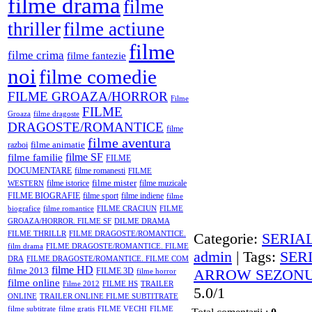
filme drama
filme
thriller
filme actiune
filme
filme crima
filme fantezie
noi
filme comedie
FILME GROAZA/HORROR
Filme
FILME
Groaza
filme dragoste
DRAGOSTE/ROMANTICE
filme
filme aventura
filme animatie
razboi
filme SF
filme familie
FILME
DOCUMENTARE
filme romanesti
FILME
filme mister
filme istorice
filme muzicale
WESTERN
FILME BIOGRAFIE
filme sport
filme indiene
filme
biografice
filme romantice
FILME CRACIUN
FILME
GROAZA/HORROR. FILME SF
DILME DRAMA
Categorie
:
SERIA
FILME THRILLR
FILME DRAGOSTE/ROMANTICE.
film drama
FILME DRAGOSTE/ROMANTICE. FILME
admin
|
Tags
:
SER
DRA
FILME DRAGOSTE/ROMANTICE. FILME COM
filme HD
filme 2013
ARROW SEZONUL
FILME 3D
filme horror
filme online
Filme 2012
FILME HS
TRAILER
5.0
/
1
ONLINE
TRAILER ONLINE FILME SUBTITRATE
filme subtitrate
filme gratis
FILME VECHI
FILME