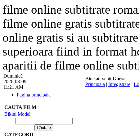
filme online subtitrate rom
filme online gratis subtitrat
online gratis si au subtitrare
superioara fiind in format hd
aparitii de filme online subti
Duminică
Bine ati venit
Guest
2026-08-09
Principala
|
Inregistrare
|
Lo
11:21 AM
Pagina principala
CAUTA FILM
Bikini Model
CATEGORII