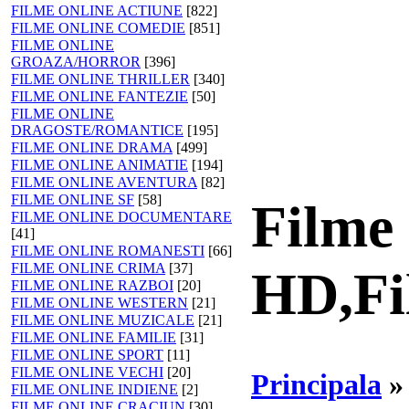
FILME ONLINE ACTIUNE
[822]
FILME ONLINE COMEDIE
[851]
FILME ONLINE
GROAZA/HORROR
[396]
FILME ONLINE THRILLER
[340]
FILME ONLINE FANTEZIE
[50]
FILME ONLINE
DRAGOSTE/ROMANTICE
[195]
FILME ONLINE DRAMA
[499]
FILME ONLINE ANIMATIE
[194]
FILME ONLINE AVENTURA
[82]
FILME ONLINE SF
[58]
Filme 
FILME ONLINE DOCUMENTARE
[41]
FILME ONLINE ROMANESTI
[66]
FILME ONLINE CRIMA
[37]
HD,Fi
FILME ONLINE RAZBOI
[20]
FILME ONLINE WESTERN
[21]
FILME ONLINE MUZICALE
[21]
FILME ONLINE FAMILIE
[31]
FILME ONLINE SPORT
[11]
FILME ONLINE VECHI
[20]
Principala
FILME ONLINE INDIENE
[2]
FILME ONLINE CRACIUN
[30]