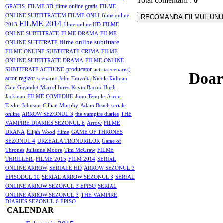
Total comentarii
:
0
filme online gratis
GRATIS. FILME 3D
FILME
ONLINE SUBTITRATEM FILME ONLI
filme online
FILME 2014
2013
filme online HD
FILME
ONLNE SUBTITRATE
FLME DRAMA
FILME
filme online subtitrate
ONLINE SUTITRATE
FILME ONLINE SUBTITRATE CRIMA
FILME
ONLINE SUBTITRATE DRAMA
FILME ONLINE
producator
SUBTITRATE ACTIUNE
actrita
scenarist)
Doar 
actor
regizor
scenarist
John Travolta
Nicole Kidman
Cam Gigandet
Marcel Iures
Kevin Bacon
Hugh
Jackman
FILME COMEDIIE
Juno Temple
Aaron
Taylor Johnson
Cillian Murphy
Adam Beach
seriale
online
ARROW SEZONUL 3
the vampire diaries
THE
VAMPIRE DIARIES SEZONUL 6
Arrow
FILME
DRANA
Elijah Wood
filme
GAME OF THRONES
SEZONUL 4
URZEALA TRONURILOR
Game of
Thrones
Julianne Moore
Tim McGraw
FILME
THRILLER.
FILME 2015
FILM 2014
SERIAL
ONLINE ARROW
SERIALE HD
ARROW SEZONUL 3
EPISODUL 10
SERIAL ARROW SEZONUL 3
SERIAL
ONLINE ARROW SEZONUL 3 EPISO
SERIAL
ONLINE ARROW SEZONUL 3
THE VAMPIRE
DIARIES SEZONUL 6 EPISO
CALENDAR