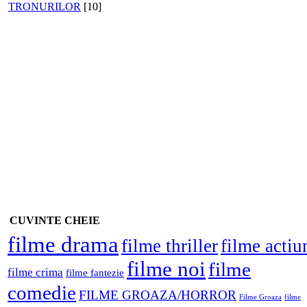
TRONURILOR
[10]
CUVINTE CHEIE
filme drama
filme thriller
filme actiu
filme noi
filme
filme crima
filme fantezie
comedie
FILME GROAZA/HORROR
Filme Groaza
filme