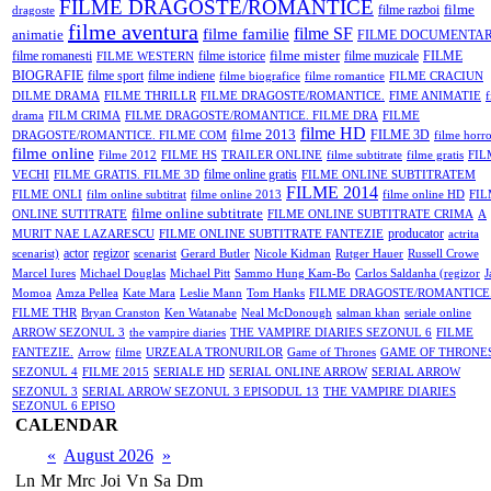
FILME DRAGOSTE/ROMANTICE
filme
filme razboi
dragoste
filme aventura
filme SF
filme familie
animatie
FILME DOCUMENTA
filme mister
filme romanesti
filme istorice
filme muzicale
FILME
FILME WESTERN
BIOGRAFIE
filme sport
filme indiene
filme biografice
filme romantice
FILME CRACIUN
DILME DRAMA
FILME THRILLR
FILME DRAGOSTE/ROMANTICE.
FIME ANIMATIE
f
drama
FILM CRIMA
FILME DRAGOSTE/ROMANTICE. FILME DRA
FILME
filme HD
filme 2013
FILME 3D
DRAGOSTE/ROMANTICE. FILME COM
filme horr
filme online
Filme 2012
FILME HS
TRAILER ONLINE
filme subtitrate
filme gratis
FIL
filme online gratis
VECHI
FILME GRATIS. FILME 3D
FILME ONLINE SUBTITRATEM
FILME 2014
FILME ONLI
film online subtitrat
filme online 2013
filme online HD
FI
filme online subtitrate
ONLINE SUTITRATE
FILME ONLINE SUBTITRATE CRIMA
A
producator
MURIT NAE LAZARESCU
FILME ONLINE SUBTITRATE FANTEZIE
actrita
actor
regizor
scenarist)
scenarist
Gerard Butler
Nicole Kidman
Rutger Hauer
Russell Crowe
Marcel Iures
Michael Douglas
Michael Pitt
Sammo Hung Kam-Bo
Carlos Saldanha (regizor
J
Momoa
Amza Pellea
Kate Mara
Leslie Mann
Tom Hanks
FILME DRAGOSTE/ROMANTICE
FILME THR
Bryan Cranston
Ken Watanabe
Neal McDonough
salman khan
seriale online
ARROW SEZONUL 3
the vampire diaries
THE VAMPIRE DIARIES SEZONUL 6
FILME
FANTEZIE.
Arrow
filme
URZEALA TRONURILOR
Game of Thrones
GAME OF THRONE
SEZONUL 4
FILME 2015
SERIALE HD
SERIAL ONLINE ARROW
SERIAL ARROW
SEZONUL 3
SERIAL ARROW SEZONUL 3 EPISODUL 13
THE VAMPIRE DIARIES
SEZONUL 6 EPISO
CALENDAR
«
August 2026
»
Ln
Mr
Mrc
Joi
Vn
Sa
Dm